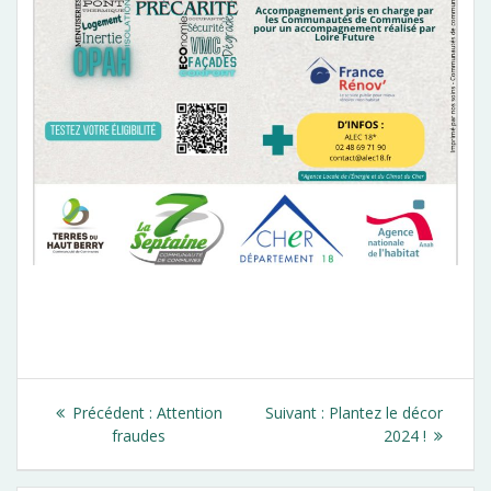
Navigation
Article
Article
Précédent :
Attention
Suivant :
Plantez le décor
de
précédent
suivant
fraudes
2024 !
:
: